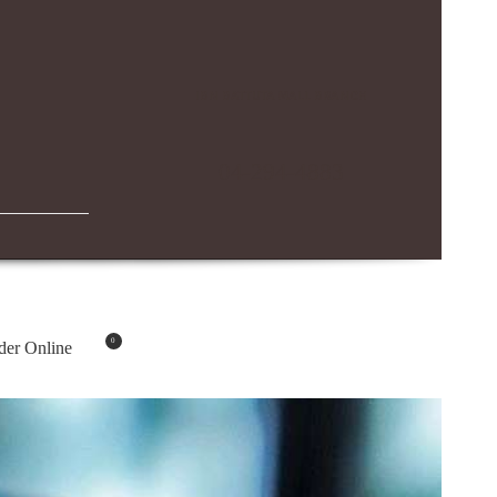
IBN BATTUTA MALL BRANCH
04-294-4883
0
der Online