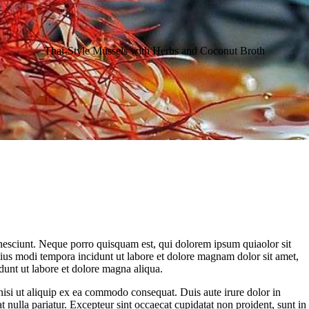
Thai-Style Mussels with Herbs and Coconut Broth
nesciunt. Neque porro quisquam est, qui dolorem ipsum quiaolor sit
eius modi tempora incidunt ut labore et dolore magnam dolor sit amet,
dunt ut labore et dolore magna aliqua.
nisi ut aliquip ex ea commodo consequat. Duis aute irure dolor in
at nulla pariatur. Excepteur sint occaecat cupidatat non proident, sunt in