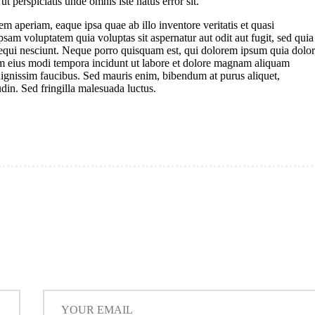
ut perspiciatis unde omnis iste natus error sit.
aperiam, eaque ipsa quae ab illo inventore veritatis et quasi
sam voluptatem quia voluptas sit aspernatur aut odit aut fugit, sed quia
equi nesciunt. Neque porro quisquam est, qui dolorem ipsum quia dolor
uam eius modi tempora incidunt ut labore et dolore magnam aliquam
ignissim faucibus. Sed mauris enim, bibendum at purus aliquet,
udin. Sed fringilla malesuada luctus.