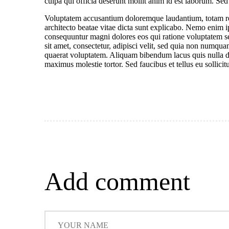
culpa qui officia deserunt mollit anim id est laborum. Sed 
Voluptatem accusantium doloremque laudantium, totam rem 
architecto beatae vitae dicta sunt explicabo. Nemo enim ip
consequuntur magni dolores eos qui ratione voluptatem s
sit amet, consectetur, adipisci velit, sed quia non numq
quaerat voluptatem. Aliquam bibendum lacus quis nulla d
maximus molestie tortor. Sed faucibus et tellus eu sollicit
Add comment