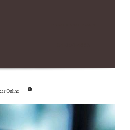
IBN BATTUTA MALL BRANCH
04-294-4883
0
der Online