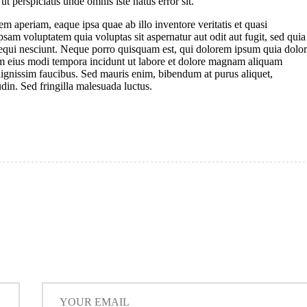
ut perspiciatis unde omnis iste natus error sit.
aperiam, eaque ipsa quae ab illo inventore veritatis et quasi
sam voluptatem quia voluptas sit aspernatur aut odit aut fugit, sed quia
equi nesciunt. Neque porro quisquam est, qui dolorem ipsum quia dolor
uam eius modi tempora incidunt ut labore et dolore magnam aliquam
ignissim faucibus. Sed mauris enim, bibendum at purus aliquet,
udin. Sed fringilla malesuada luctus.