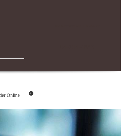
IBN BATTUTA MALL BRANCH
04-294-4883
0
der Online