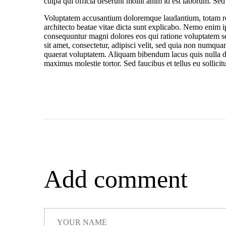
culpa qui officia deserunt mollit anim id est laborum. Sed 
Voluptatem accusantium doloremque laudantium, totam rem 
architecto beatae vitae dicta sunt explicabo. Nemo enim ip
consequuntur magni dolores eos qui ratione voluptatem s
sit amet, consectetur, adipisci velit, sed quia non numq
quaerat voluptatem. Aliquam bibendum lacus quis nulla d
maximus molestie tortor. Sed faucibus et tellus eu sollicit
Add comment