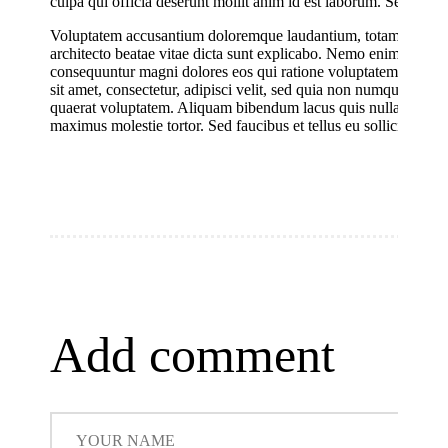
culpa qui officia deserunt mollit anim id est laborum. Sed ut pers
Voluptatem accusantium doloremque laudantium, totam rem aperia
architecto beatae vitae dicta sunt explicabo. Nemo enim ipsam vo
consequuntur magni dolores eos qui ratione voluptatem sequi n
sit amet, consectetur, adipisci velit, sed quia non numquam ei
quaerat voluptatem. Aliquam bibendum lacus quis nulla digniss
maximus molestie tortor. Sed faucibus et tellus eu sollicitudin. 
Add comment