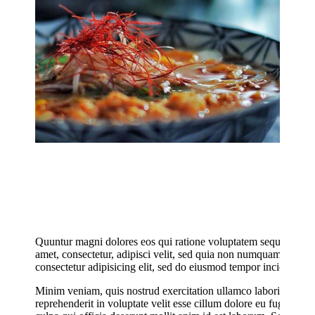
Quuntur magni dolores eos qui ratione voluptatem sequi nesciu
amet, consectetur, adipisci velit, sed quia non numquam eius m
consectetur adipisicing elit, sed do eiusmod tempor incididunt u
Minim veniam, quis nostrud exercitation ullamco laboris nisi u
reprehenderit in voluptate velit esse cillum dolore eu fugiat nul