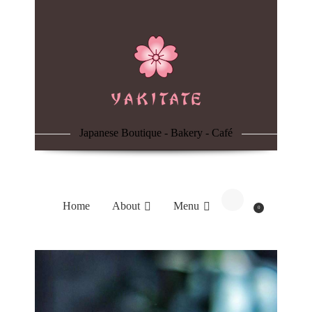
Home
About
Menu
Japanese Boutique - Bakery - Café
Reservation
Blog
Home
About
Menu
0
Contacts
Order Online