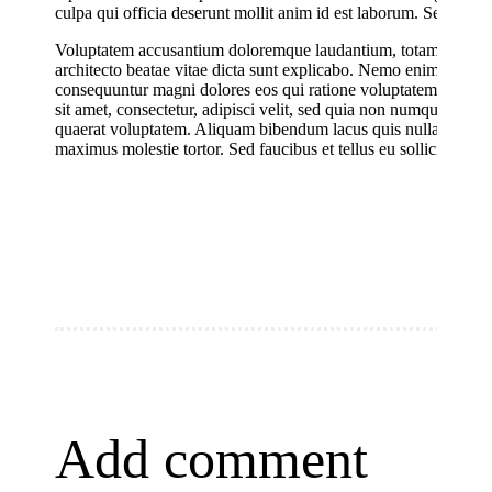
culpa qui officia deserunt mollit anim id est laborum. Sed ut pers
Voluptatem accusantium doloremque laudantium, totam rem aperia
architecto beatae vitae dicta sunt explicabo. Nemo enim ipsam vo
consequuntur magni dolores eos qui ratione voluptatem sequi n
sit amet, consectetur, adipisci velit, sed quia non numquam ei
quaerat voluptatem. Aliquam bibendum lacus quis nulla digniss
maximus molestie tortor. Sed faucibus et tellus eu sollicitudin. 
Add comment