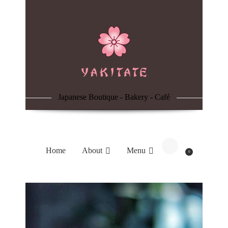
Home
About
Menu
Japanese Boutique - Bakery - Café
Reservation
Blog
Home
About
Menu
0
Contacts
Order Online