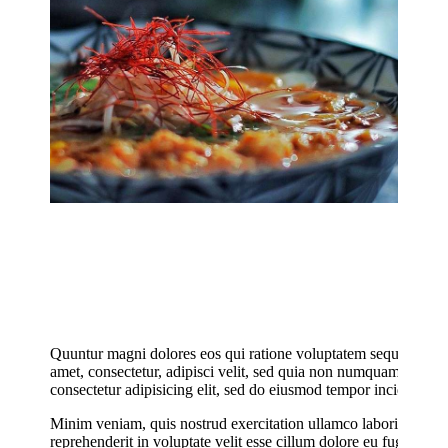
Quuntur magni dolores eos qui ratione voluptatem sequi nesciu
amet, consectetur, adipisci velit, sed quia non numquam eius m
consectetur adipisicing elit, sed do eiusmod tempor incididunt u
Minim veniam, quis nostrud exercitation ullamco laboris nisi u
reprehenderit in voluptate velit esse cillum dolore eu fugiat nul