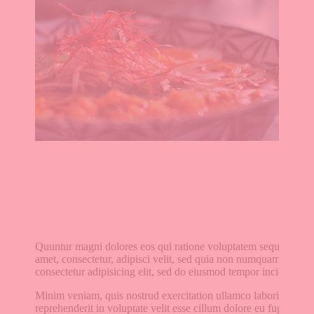
Quuntur magni dolores eos qui ratione voluptatem sequi nesciu
amet, consectetur, adipisci velit, sed quia non numquam eius m
consectetur adipisicing elit, sed do eiusmod tempor incididunt u
Minim veniam, quis nostrud exercitation ullamco laboris nisi u
reprehenderit in voluptate velit esse cillum dolore eu fugiat nul