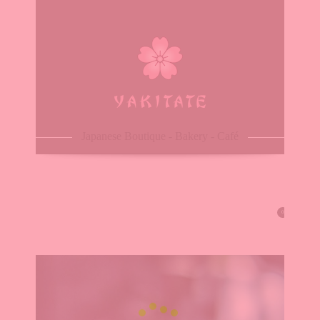
Home
About
Menu
Reservation
Japanese Boutique - Bakery - Café
Blog
Contacts
0
Order Online