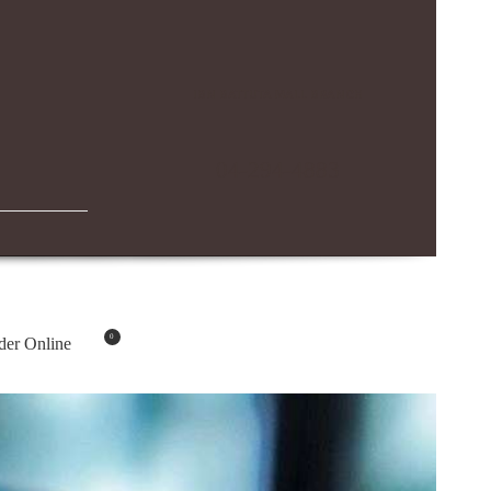
IBN BATTUTA MALL BRANCH
04-294-4883
0
der Online