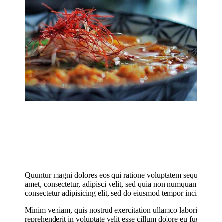
Quuntur magni dolores eos qui ratione voluptatem sequi nesciu
amet, consectetur, adipisci velit, sed quia non numquam eius m
consectetur adipisicing elit, sed do eiusmod tempor incididunt u
Minim veniam, quis nostrud exercitation ullamco laboris nisi u
reprehenderit in voluptate velit esse cillum dolore eu fugiat nul