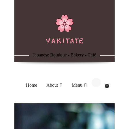
Home
About
Menu
Japanese Boutique - Bakery - Café
Reservation
Blog
Home
About
Menu
0
Contacts
Order Online