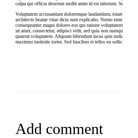
culpa qui officia deserunt mollit anim id est laborum. Sed ut pers
Voluptatem accusantium doloremque laudantium, totam rem aperia
architecto beatae vitae dicta sunt explicabo. Nemo enim ipsam vo
consequuntur magni dolores eos qui ratione voluptatem sequi n
sit amet, consectetur, adipisci velit, sed quia non numquam ei
quaerat voluptatem. Aliquam bibendum lacus quis nulla digniss
maximus molestie tortor. Sed faucibus et tellus eu sollicitudin. 
Add comment